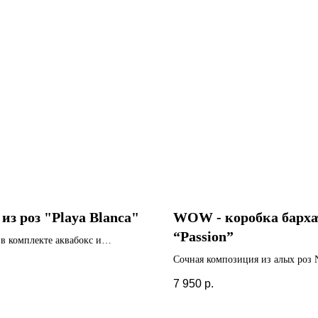
из роз "Playa Blanca"
WOW - коробка барха
“Passion”
 в комплекте аквабокс и
тировочный бокс
Сочная композиция из алых роз 
.
бархатной коробке с жемчужным
7 950
р.
- 15, 19 и 35 роз