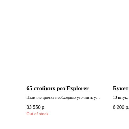
65 стойких роз Explorer
Букет 
Наличие цветка необходимо уточнить у
13 штук,
нашего менеджера, с радостью подберем
транспор
33 550
р.
6 200
р
вам замену
Out of stock