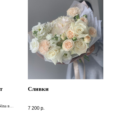
т
Сливки
Nina в
7 200
р.
и бусами